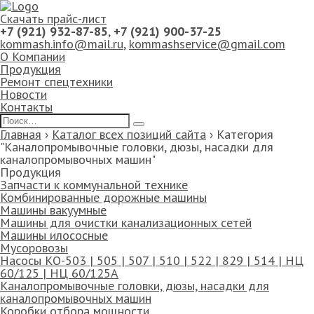
Скачать прайс-лист
+7 (921) 932-87-85
,
+7 (921) 900-37-25
kommash.info@mail.ru
,
kommashservice@gmail.com
О Компании
Продукция
Ремонт спецтехники
Новости
Контакты
Главная
›
Каталог всех позиций сайта
›
Категория
"Каналопромывочные головки, дюзы, насадки для
каналопромывочных машин"
Продукция
Запчасти к коммунальной технике
Комбинированные дорожные машины
Машины вакуумные
Машины для очистки канализационных сетей
Машины илососные
Мусоровозы
Насосы КО-503 | 505 | 507 | 510 | 522 | 829 | 514 | НЦ
60/125 | НЦ 60/125А
Каналопромывочные головки, дюзы, насадки для
каналопромывочных машин
Коробки отбора мощности