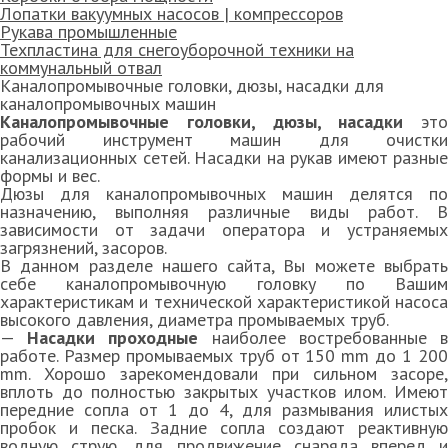
Лопатки вакуумных насосов | компрессоров
Рукава промышленные
Техпластина для снегоуборочной техники на
коммунальный отвал
Каналопромывочные головки, дюзы, насадки для
каналопромывочных машин
Каналопромывочные головки, дюзы, насадки
это
рабочий инструмент машин для очистки
канализационных сетей. Насадки на рукав имеют разные
формы и вес.
Дюзы для каналопромывочных машин делятся по
назначению, выполняя различные виды работ. В
зависимости от задачи оператора и устраняемых
загрязнений, засоров.
В данном разделе нашего сайта, Вы можете выбрать
себе каналопромывочную головку по Вашим
характеристикам и технической характеристикой насоса
высокого давления, диаметра промываемых труб.
—
Насадки проходные
наиболее востребованные 
работе. Размер промываемых труб от 150 mm до 1 200
mm. Хорошо зарекомендовали при сильном засоре,
вплоть до полностью закрытых участков илом. Имеют
передние сопла от 1 до 4, для размывания илистых
пробок и песка. Задние сопла создают реактивную
водную струю, для продвижение снаряда вперед и