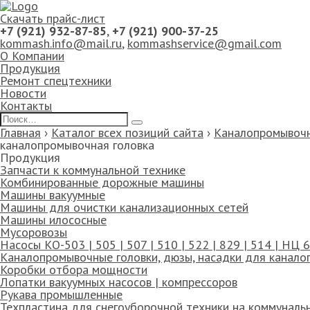
Скачать прайс-лист
+7 (921) 932-87-85
,
+7 (921) 900-37-25
kommash.info@mail.ru
,
kommashservice@gmail.com
О Компании
Продукция
Ремонт спецтехники
Новости
Контакты
Главная
›
Каталог всех позиций сайта
›
Каналопромывочн
каналопромывочная головка
Продукция
Запчасти к коммунальной технике
Комбинированные дорожные машины
Машины вакуумные
Машины для очистки канализационных сетей
Машины илососные
Мусоровозы
Насосы КО-503 | 505 | 507 | 510 | 522 | 829 | 514 | НЦ
Каналопромывочные головки, дюзы, насадки для канал
Коробки отбора мощности
Лопатки вакуумных насосов | компрессоров
Рукава промышленные
Техпластина для снегоуборочной техники на коммуналь