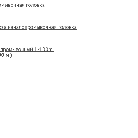
омывочная головка
за каналопромывочная головка
лопромывочный L-100m.
00 м.)