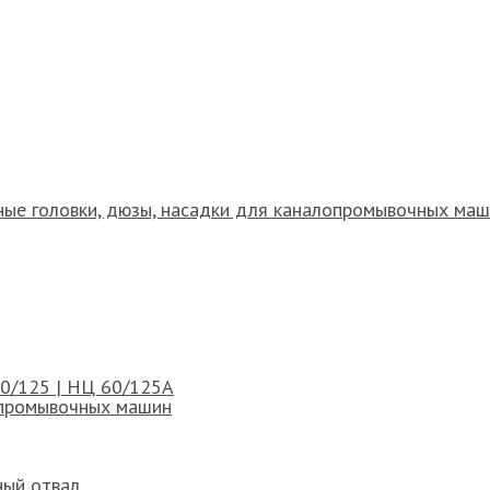
ые головки, дюзы, насадки для каналопромывочных ма
 60/125 | НЦ 60/125А
опромывочных машин
ный отвал