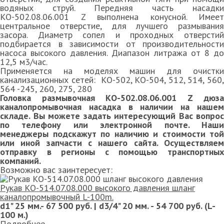
водяных струй. Передняя часть насадки
КО-502.08.06.001 Z выполнена конусной. Имеет
центральное отверстие, для лучшего размывания
засора. Диаметр сопел и проходных отверстий
подбирается в зависимости от производительности
насоса высокого давления. Диапазон литража от 8 до
12,5 м3/час.
Применяется на моделях машин для очистки
канализационных сетей: КО-502, КО-504, 512, 514, 560,
564 -245, 260, 275, 280
Головка размывочная КО-502.08.06.001 Z дюза
каналопромывочная насадка в наличии на нашем
складе. Вы можете задать интересующий Вас вопрос
по телефону или электронной почте. Наши
менеджеры подскажут по наличию и стоимости той
или иной запчасти с нашего сайта. Осуществляем
отправку в регионы с помощью транспортных
компаний.
Возможно вас заинтересует:
Рукав КО-514.07.08.000 высокого давления шланг
каналопромывочный L-100m.
d1" 25 мм.- 67 500 руб. | d3/4" 20 мм. - 54 700 руб. (L-
100 м.)
Подробнее