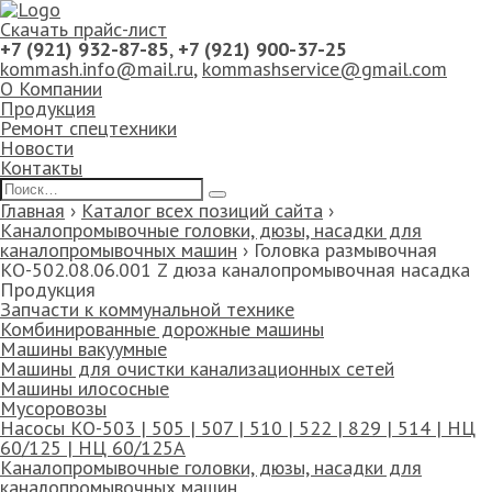
Скачать прайс-лист
+7 (921) 932-87-85
,
+7 (921) 900-37-25
kommash.info@mail.ru
,
kommashservice@gmail.com
О Компании
Продукция
Ремонт спецтехники
Новости
Контакты
Главная
›
Каталог всех позиций сайта
›
Каналопромывочные головки, дюзы, насадки для
каналопромывочных машин
›
Головка размывочная
КО-502.08.06.001 Z дюза каналопромывочная насадка
Продукция
Запчасти к коммунальной технике
Комбинированные дорожные машины
Машины вакуумные
Машины для очистки канализационных сетей
Машины илососные
Мусоровозы
Насосы КО-503 | 505 | 507 | 510 | 522 | 829 | 514 | НЦ
60/125 | НЦ 60/125А
Каналопромывочные головки, дюзы, насадки для
каналопромывочных машин