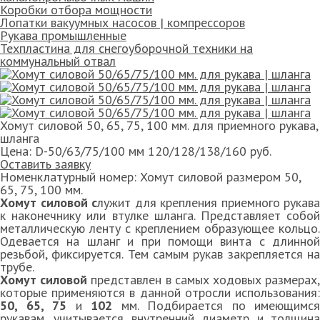
Коробки отбора мощности
Лопатки вакуумных насосов | компрессоров
Рукава промышленные
Техпластина для снегоуборочной техники на
коммунальный отвал
Хомут силовой 50, 65, 75, 100 мм. для приемного рукава,
шланга
Цена:
D-50/63/75/100 мм 120/128/138/160 руб.
Оставить заявку
Номенклатурный номер:
Хомут силовой размером 50,
65, 75, 100 мм.
Хомут силовой с
лужит для крепления приемного рукава
к наконечнику или втулке шланга. Представляет собой
металлическую ленту с креплением образующее кольцо.
Одевается на шланг и при помощи винта с длинной
резьбой, фиксируется. Тем самым рукав закрепляется на
трубе.
Хомут силовой
представлен в самых ходовых размерах
которые применяются в данной отросли использования:
50, 65, 75
и
102
мм. Подбирается по имеющимся
рукавам, учитывается внутренний диаметр и толщина