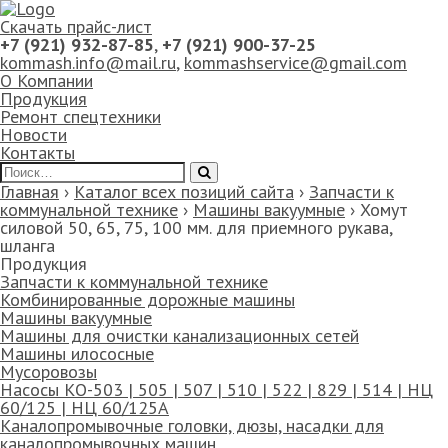
Скачать прайс-лист
+7 (921) 932-87-85
,
+7 (921) 900-37-25
kommash.info@mail.ru
,
kommashservice@gmail.com
О Компании
Продукция
Ремонт спецтехники
Новости
Контакты
Главная
›
Каталог всех позиций сайта
›
Запчасти к
коммунальной технике
›
Машины вакуумные
›
Хомут
силовой 50, 65, 75, 100 мм. для приемного рукава,
шланга
Продукция
Запчасти к коммунальной технике
Комбинированные дорожные машины
Машины вакуумные
Машины для очистки канализационных сетей
Машины илососные
Мусоровозы
Насосы КО-503 | 505 | 507 | 510 | 522 | 829 | 514 | НЦ
60/125 | НЦ 60/125А
Каналопромывочные головки, дюзы, насадки для
каналопромывочных машин