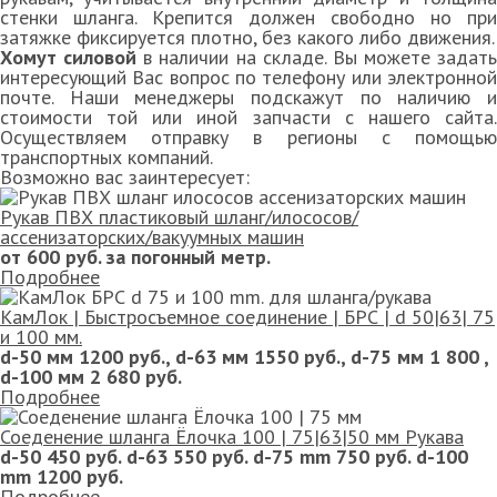
стенки шланга. Крепится должен свободно но при
затяжке фиксируется плотно, без какого либо движения.
Хомут силовой
в наличии на складе. Вы можете задать
интересующий Вас вопрос по телефону или электронной
почте. Наши менеджеры подскажут по наличию и
стоимости той или иной запчасти с нашего сайта.
Осуществляем отправку в регионы с помощью
транспортных компаний.
Возможно вас заинтересует:
Рукав ПВХ пластиковый шланг/илососов/
ассенизаторских/вакуумных машин
от 600 руб. за погонный метр.
Подробнее
КамЛок | Быстросъемное соединение | БРС | d 50|63| 75
и 100 мм.
d-50 мм 1200 руб., d-63 мм 1550 руб., d-75 мм 1 800 ,
d-100 мм 2 680 руб.
Подробнее
Соеденение шланга Ёлочка 100 | 75|63|50 мм Рукава
d-50 450 руб. d-63 550 руб. d-75 mm 750 руб. d-100
mm 1200 руб.
Подробнее