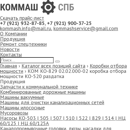
Скачать прайс-лист
+7 (921) 932-87-85
,
+7 (921) 900-37-25
kommash.info@mail.ru
,
kommashservice@gmail.com
О Компании
Продукция
Ремонт спецтехники
Новости
Контакты
Главная
›
Каталог всех позиций сайта
›
Коробки отбора
мощности
›
КОМ КО-829 02.02.000-02 коробка отбора
мощности КО-520 раздатка
Продукция
Запчасти к коммунальной технике
Комбинированные дорожные машины
Машины вакуумные
Машины для очистки канализационных сетей
Машины илососные
Мусоровозы
Насосы КО-503 | 505 | 507 | 510 | 522 | 829 | 514 | НЦ
60/125 | НЦ 60/125А
Каналопромывочные головки, дюзы, насадки для